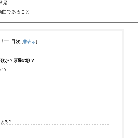
背景
な楽曲であること
目次
[
非表示
]
災の歌か？原爆の歌？
歌か？
係ある？