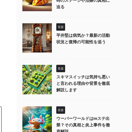
時のステージや治療の真相に
迫る
音楽
平井堅は病気か？最新の活動
状況と復帰の可能性を追う
音楽
スキマスイッチは気持ち悪い
と言われる理由や背景を徹底
解説します
音楽
ウーバーワールドはmステ出
禁？その真相と炎上事件を徹
底解説