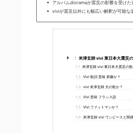
アルバムdioramaが震災の影響を受けた
viviが震災以外にも幅広い解釈が可能
1
米津玄師 vivi 東日本大震
1.1
米津玄師 vivi 東日本大震災の
1.2
Vivi 歌詞 意味 原爆か？
1.3
vivi 米津玄師 犬の歌か？
1.4
Vivi 意味 フランス語
1.5
Vivi ファットマンか？
1.6
米津玄師 vivi ワンピースと関