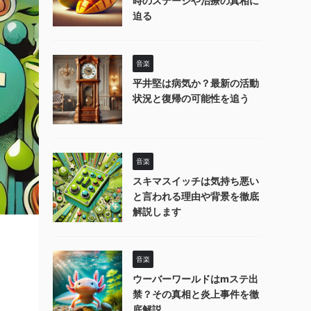
時のステージや治療の真相に
迫る
音楽
平井堅は病気か？最新の活動
状況と復帰の可能性を追う
音楽
スキマスイッチは気持ち悪い
と言われる理由や背景を徹底
解説します
音楽
ウーバーワールドはmステ出
禁？その真相と炎上事件を徹
。
底解説