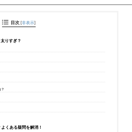
目次
[
非表示
]
？太りすぎ？
？
由？
？よくある疑問を解消！